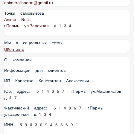
animerollsperm@gmail.ru
Точки самовывоза
Anime Rolls
г.Пермь ул.Заречная д.134
Мы в социальных сетях
ВКонтакте
О компании
Информация для клиентов:
ИП Кривенко Константин Алексеевич
Юр. адрес: 614067 г.Пермь ул.Машинистов
д.47
Фактический адрес: 614067 г.Пермь
ул.Заречная д.134
ИНН 590309468691