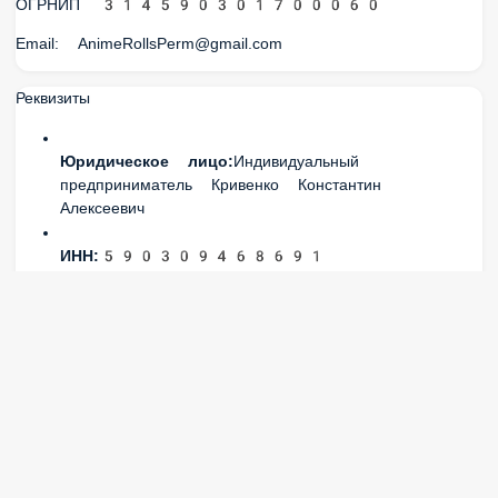
ОГРНИП 314590301700060
Email: AnimeRollsPerm@gmail.com
Реквизиты
Юридическое лицо:
Индивидуальный
предприниматель Кривенко Константин
Алексеевич
ИНН:
590309468691
ОГРН:
314590301700060