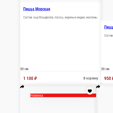
30 см.
750 ₽
В корзину
Пицца Формаджио Полло
Состав: Томатный соус, Сыр Гауда, сыр Моцарелла, копченая ку
30 см.
1 050 ₽
В корзину
Пицца Пепперони с Беконом
Состав: Томатный соус, сыр Моцарелла, Пепперони, Бекон.
30 см.
850 ₽
В корзину
Новинка