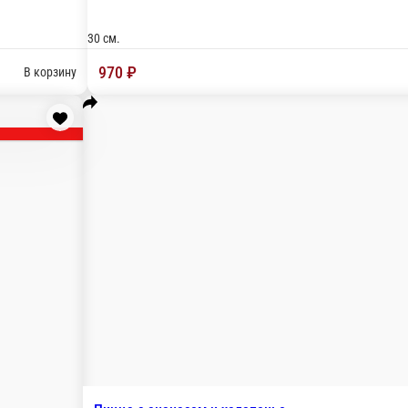
екон,
приправа орегано