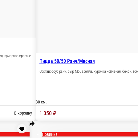
урочка копченая, ананас.
опченая, помидочик, корнишончики