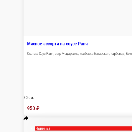
Состав: Томатный соус, сыр Моцарелла, колбаска Пепперони, к
30 см.
990 ₽
В корзину
Новинка
Пицца Шаверма
Состав: Фирменный Шаверма соус, сыр Моцарелла, курочка к
30 см.
970 ₽
В корзину
Новинка
Пицца Сырная