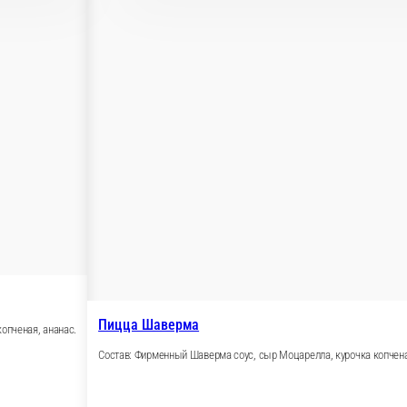
елла, приправа орегано.
ваные, перчик халапеньо.