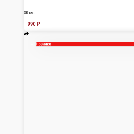
Новинка
Пицца Ранч
Состав: Соус Ранч, сыр моцарелла, копченая курочка, томаты, б
30 см.
950 ₽
В корзину
Новинка
Пицца с томатами и ветчиной
Состав: томатный соус, Сыр Моцарелла, Помидорка, ветчина, 
30 см.
850 ₽
В корзину