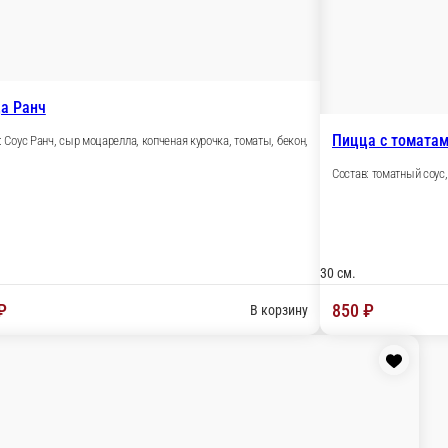
риная грудка, приправа орегано.