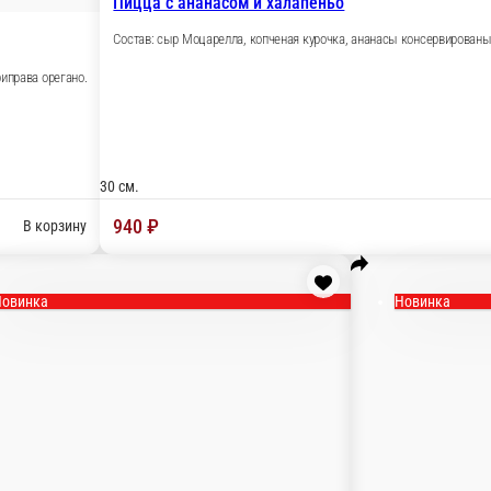
ук репчатый, свежая зелень.
лук репчатый, укропчик, петрушка, орегано.