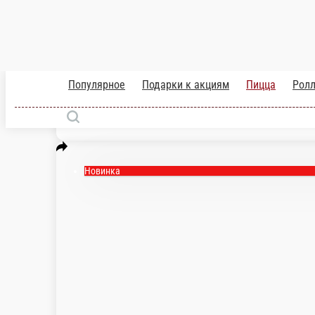
Мясное ассорти на соусе Ранч
Состав: Соус Ранч, сыр Моцарелла, колбаска баварская, карбона
30 см.
950 ₽
В корзину
Новинка
Пицца 50/50 Ранч/Мясная
Состав: соус ранч, сыр Моцарелла, курочка копченая, бекон, то
30 см.
1 050 ₽
В корзину
Новинка
Пицца 50/50 Пепперони/Гавайская