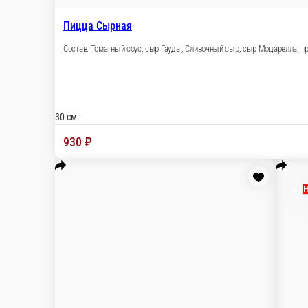
Новинка
Пицца с беконом и ветчиной
Состав: Томатный соус, сыр моцарелла, ветчина, бекон.
30 см.
930 ₽
В корзину
Пицца с грибами и ветчиной
Состав:Соус томатный, ветчина, сыр моцарелла, шампиньоны, л
30 см.
850 ₽
В корзину
Пицца грибная с томатами
Состав: томатный соус, Сыр моцарелла, Шампиньоны, томаты, 