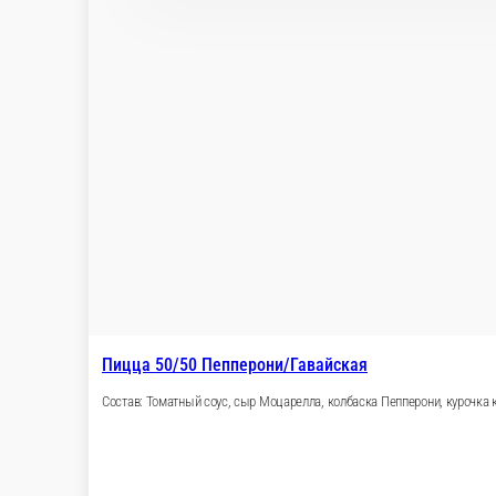
Состав: Томатный соус, сыр Гауда , Сливочный сыр, сыр Моцар
30 см.
930 ₽
В корзину
Пицца с ананасом и халапеньо
Состав: сыр Моцарелла, копченая курочка, ананасы консервиро
30 см.
940 ₽
В корзину
Пицца Морская
Состав: сыр Моцарелла, лосось, жареные мидии, маслины.
30 см.
1 100 ₽
В корзину