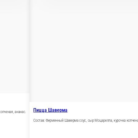
ная, бекон, томаты, карбонад, колбаски охотские, орегано.