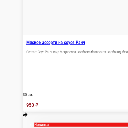
Мясное ассорти на соусе Ранч
Состав: Соус Ранч, сыр Моцарелла, колбаска бав
30 см.
950 ₽
Новинка