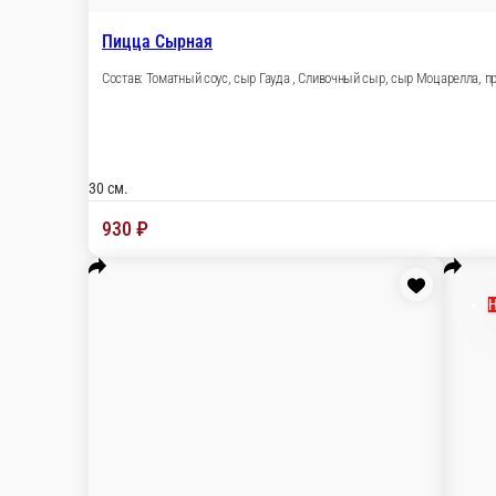
Пицца 50/50 Пепперони/Гавайская
Состав: Томатный соус, сыр Моцарелла, колбаска
30 см.
990 ₽
Новинка