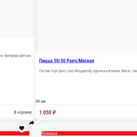
арская, карбонад, бекон, приправа орегано.
В корзину