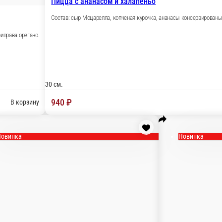
 Пепперони, курочка копченая, ананас.
В корзину