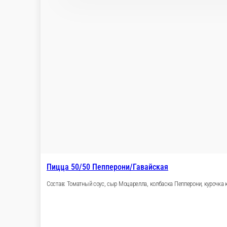
Пицца 50/50 Ранч/Мясная
Состав: соус ранч, сыр Моцарелла, курочка копче