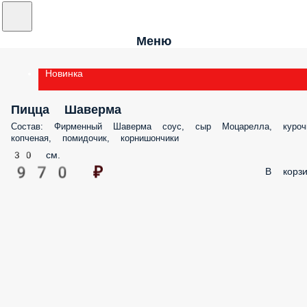
Меню
Новинка
Пицца Шаверма
Состав: Фирменный Шаверма соус, сыр Моцарелла, куроч
копченая, помидочик, корнишончики
30 см.
970 ₽
В корзи