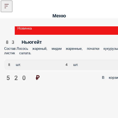
Меню
Новинка
83 Ньюгейт
Состав:Лосось жареный, мидии жаренные, початки кукурузы
листик салата.
8 шт.
4 шт.
520 ₽
В корзи