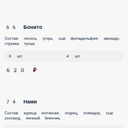
Состав: лосось, угорь, сыр филадельфия, авокадо, стружка
тунца.
8 шт.
4 шт.
620 ₽
74 Нами
Состав: курица копченая, огурец, помидор, сыр хохланд,
яичный блинчик,
8 шт.
4 шт.
490 ₽