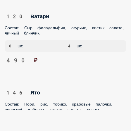
8 шт.
4 шт.
490 ₽
146 Ято
Состав: Нори, рис, тобико, крабовые палочки, японский
майонез, листик салата, лосось.
8 шт.
4 шт.
720 ₽