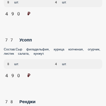
77 Усопп
Состав:Сыр филадельфия, курица копченая, огурчик,
листик салата, кунжут.
8 шт.
4 шт.
490 ₽
78 Ренджи
Состав:крабовые палочки, креветки, огурец, авокадо,
кунжут.
8 шт.
4 шт.