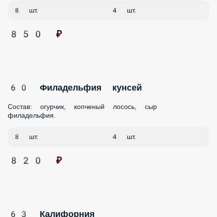
60 Филадельфия кунсей
Состав: огурчик, копченый лосось, сыр филадельфия.
8 шт.
4 шт.
820 ₽
63 Калифорния
Состав: лосось, крабовые палочки, огурчик, японский
майонез, тобико
8 шт.
4 шт.