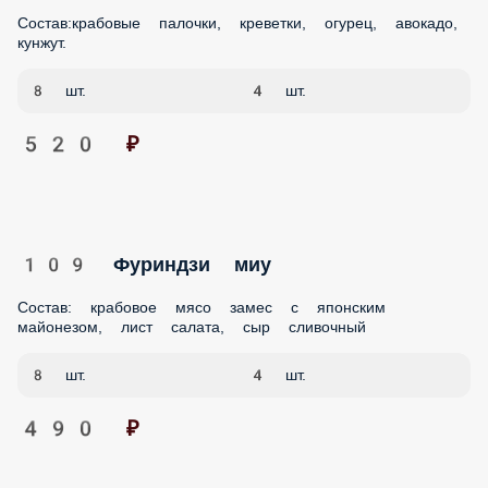
520 ₽
109 Фуриндзи миу
Состав: крабовое мясо замес с японским майонезом, лист
салата, сыр сливочный
8 шт.
4 шт.
490 ₽
120 Ватари
Состав: Сыр филадельфия, огурчик, листик салата, яичный
блинчик.