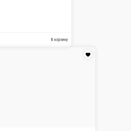
Филадельфия унаги
в: Угорь, сыр филадельфия, соус унаги , кунжут.
0 ₽
В корзину