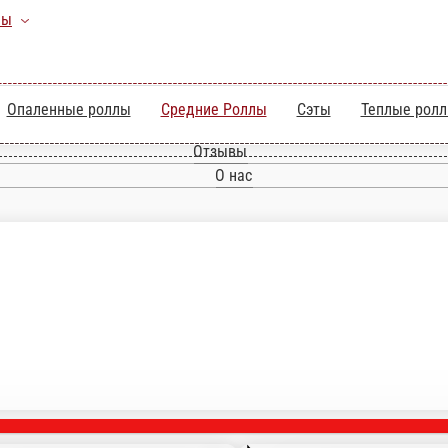
а
Роллы
аки)
Опаленные роллы
Средние Роллы
Сэт
Главная
Отзывы
О нас