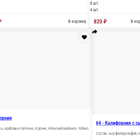
85 Мадара
Состав: сыр филадельфия, банан, угорь, соус 
очка, кунжут
8 шт.
4 шт.
820 ₽
В корзину