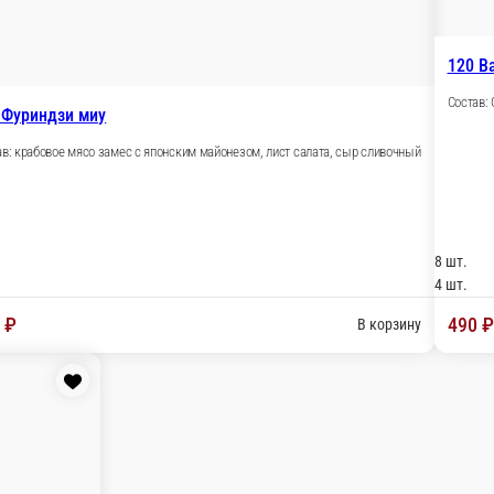
8 шт.
4 шт.
520 ₽
ину