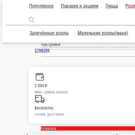
Популярное
Подарки к акциям
Пицц
Пермь
ru
Запечённые роллы
Маленькие роллы(м
Настройки
2799299
2 500 ₽
мин. сумма заказа
Бесплатно
стоим. доставки
Новинка