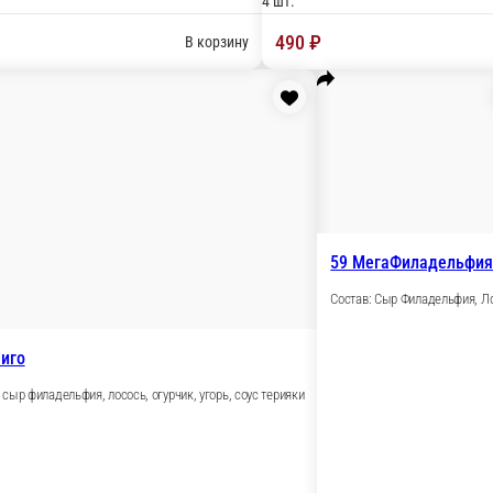
8 шт.
4 шт.
520 ₽
орзину
В ко