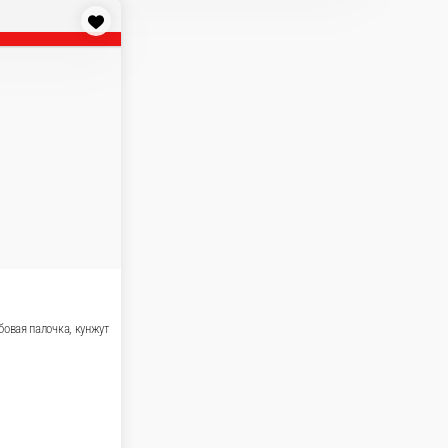
кунжут