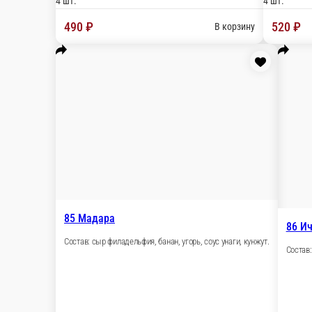
8 шт.
4 шт.
490 ₽
В к
Новинка