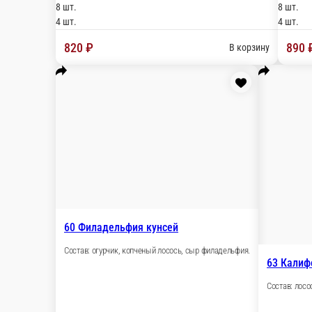
156 Сатоми
Состав: сыр филадельфия, огурчик, крабовая пал
8 шт.
4 шт.
490 ₽