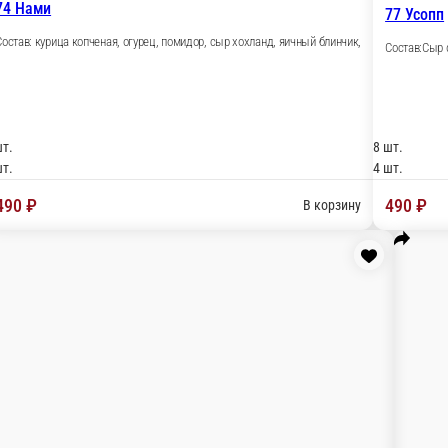
фия.
63 Калифорния
Состав: лосось, крабовые палочки, огурчик, японский ма