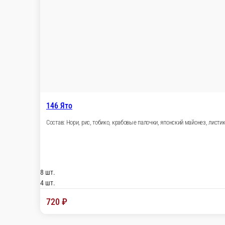
64 - Калифорния с сыром филадел
Состав: сыр филадельфия, крабовые палочки, огу
8 шт.
4 шт.
490 ₽