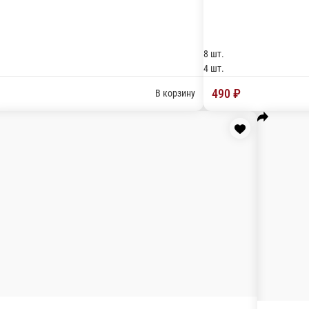
59 МегаФиладельфия
Состав: Сыр Филадельфия, Лосось.
61 
Соста
ь, соус терияки
8 шт.
8 шт.
4 шт.
4 шт.
820 ₽
85
В корзину
В корзину