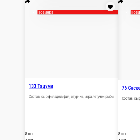
Новинка
133 Тацуми
Состав: сыр филадельфия, огурчик, икра летуче