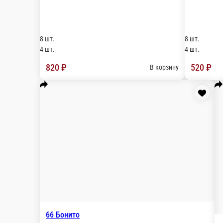
86 Ичиго
Состав: сыр филадельфия, лосось, огурчик, угор
8 шт.
4 шт.
890 ₽