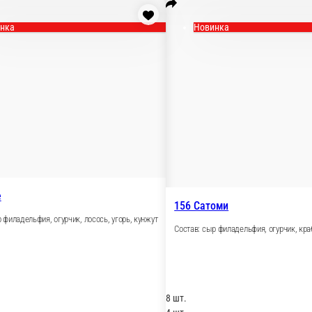
Новинка
76 Саске
й рыбы
Состав: сыр филадельфия, огурчик, лосось, угорь, 