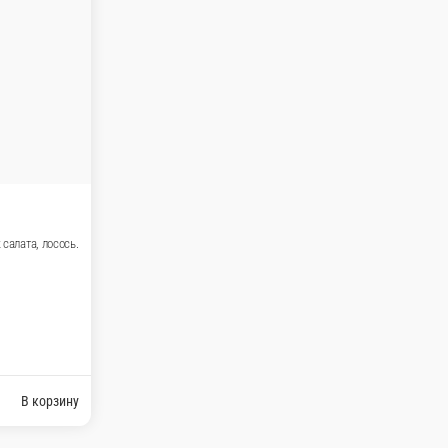
66 Бонито
Состав: лосось, угорь, сыр фила
ьфия
рчик, икра летучей рыбы,
8 шт.
4 шт.
620 ₽
В корзину