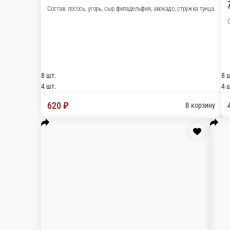
60 Филадельфия кунсей
Состав: огурчик, копченый лосось, сыр филадель