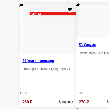
102 г.
102 г.
180 ₽
180 
В корзину
48 Тома
46 Тори
Состав: омле
Состав: курочка копченая, огурчик.