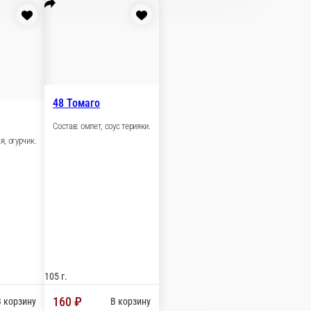
ей
 кунжут, соус унаги