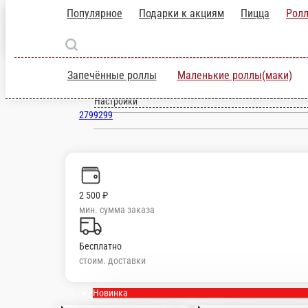
Популярное
Подарки к акциям
Пицц
Пермь
ru
Запечённые роллы
Маленькие роллы(м
Настройки
2799299
2 500 ₽
мин. сумма заказа
Бесплатно
стоим. доставки
Новинка