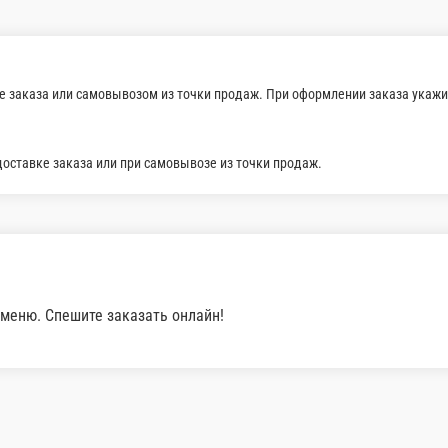
50 Ясай
Состав: Огурчик, помидорчи
еный, жареный лучок, кунжутик.
105 г.
170 ₽
В корзину