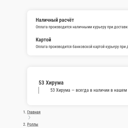
58 Чука
Состав: салат чука.
54 Киоши
Состав: Кальмар жар
105 г.
105 г.
170 ₽
200 ₽
В корзину