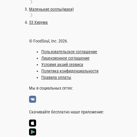
57 Кани
52 Шитаки
Состав: Крабовые палочки.
Состав: Шитаки, соу
105 г.
105 г.
150 ₽
170 ₽
В корзину
В к
Информация об оплате