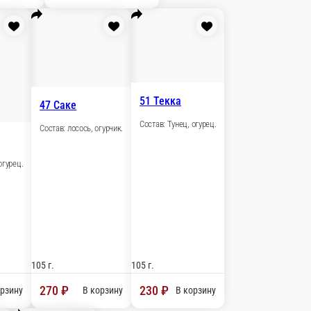
В корзину
53 Хирума
Состав: лосось, сыр филадельфия.
и