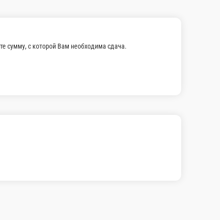
45 Каппа
Состав: Огурчик, кунжутик.
к, листик салата.
105 г.
160 ₽
В корзину
В корзину