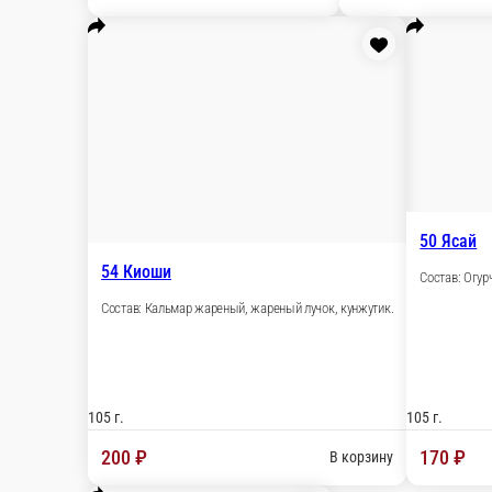
105 г.
105 г
250 ₽
280
В корзину
134 Хирамэ
Состав: Камбала жареная, листик салата.