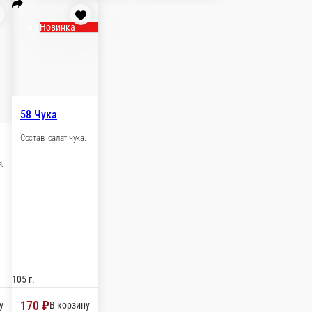
105 г.
270 ₽
у
В корзину
51 Текка
Состав: Тунец, огурец.