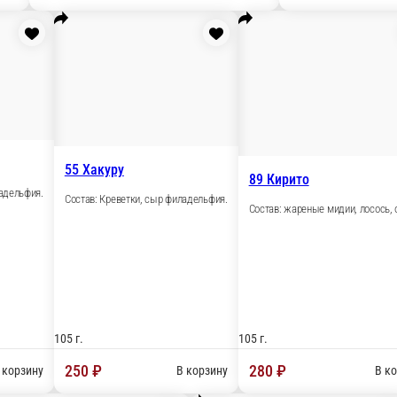
110 г.
₽
280 ₽
В корзину
Новинка
го
т, соус терияки.
49 Унаги с авокадо
Состав: угорь, авокадо, кунжут, соус унаг