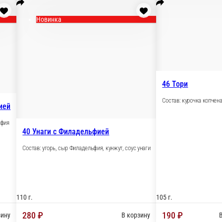
а
Новинка
а с Филадельфией
урчик, сыр Филадельфия
40 Унаги с Филадельфи
Состав: угорь, сыр Филадельфия,