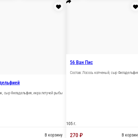
110 г.
₽
280 ₽
В корзину
В корзин
47 Саке
Состав: лосось, огурчик.
рито
ареные мидии, лосось, огурец.