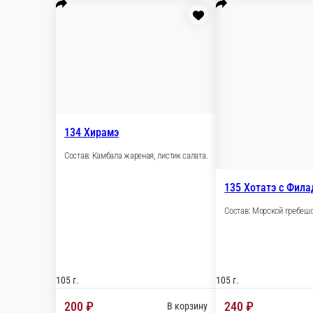
105 г.
105 г.
190 ₽
160 
В корзину
55 Хакуру
89 Ки
Состав: Креветки, сыр филадельфия.
Состав: ж