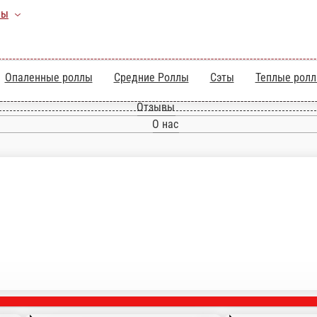
а
Роллы
аки)
Опаленные роллы
Средние Роллы
Сэт
Главная
Отзывы
О нас