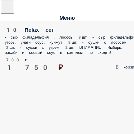
Меню
10 Relax сет
- сыр филадельфия , лосось 8шт. - сыр филадельфи
угорь, унаги соус, кунжут 8шт. - сушки с лососем
2шт. - сушки с угрем 2шт. ВНИМАНИЕ: Имбирь,
васаби и соевый соус в комплект не входят!
700 г.
1 750 ₽
В корзи