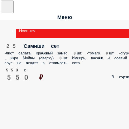
Меню
Новинка
25 Самиши сет
-лист салата, крабовый замес 8шт. -томаго 8шт. -огурчик , икра Мой
(сверху) 8шт Имбирь, васаби и соевый соус не входят в стоимость се
550 г.
550 ₽
В корз