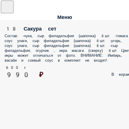
Меню
18 Сакура сет
Состав: -чука, сыр филадельфия (шапочка) 8шт. -томага
соус унаги, сыр филадельфия (шапочка) 8шт. -угорь,
соус унаги, сыр филадельфия (шапочка) 8шт. -сыр
филадельфия, огурчик , икра масага (сверху) 8шт Цве
икры может отличаться от фото. ВНИМАНИЕ: Имбирь,
васаби и соевый соус в комплект не входят!
600 г.
990 ₽
В корзи