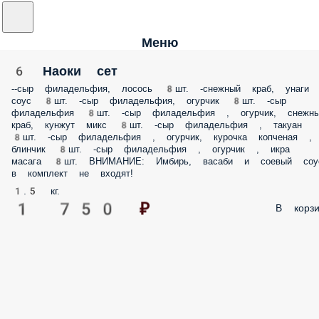
Меню
6 Наоки сет
--сыр филадельфия, лосось 8шт. -снежный краб, унаги
соус 8шт. -сыр филадельфия, огурчик 8шт. -сыр
филадельфия 8шт. -сыр филадельфия , огурчик, снежн
краб, кунжут микс 8шт. -сыр филадельфия , такуан
8шт. -сыр филадельфия , огурчик, курочка копченая ,
блинчик 8шт. -сыр филадельфия , огурчик , икра
масага 8шт. ВНИМАНИЕ: Имбирь, васаби и соевый соу
в комплект не входят!
1.5 кг.
1 750 ₽
В корзи